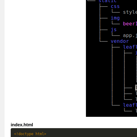
index.html
<!doctype html>