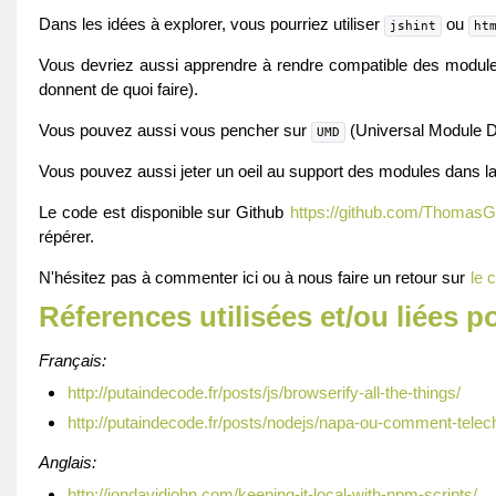
Dans les idées à explorer, vous pourriez utiliser
ou
jshint
ht
Vous devriez aussi apprendre à rendre compatible des modules i
donnent de quoi faire).
Vous pouvez aussi vous pencher sur
(Universal Module De
UMD
Vous pouvez aussi jeter un oeil au support des modules dans la
Le code est disponible sur Github
https://github.com/ThomasG7
répérer.
N'hésitez pas à commenter ici ou à nous faire un retour sur
le 
Réferences utilisées et/ou liées po
Français:
http://putaindecode.fr/posts/js/browserify-all-the-things/
http://putaindecode.fr/posts/nodejs/napa-ou-comment-tele
Anglais:
http://jondavidjohn.com/keeping-it-local-with-npm-scripts/