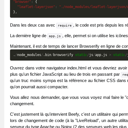
"browser"
:
{
"leaflet-layerjson"
:
"./node_modules/leaflet-layerjson/
},
Dans les deux cas avec
, le code est pris depuis les
require
La dernière ligne de
, elle, permet si on utilise les icôn
app.js
Maintenant, il est de temps de lancer Browserify en ligne de 
.
/
node_modules
/
.
bin
/
browserify
static
/
js
/
app
.
js
>
static
/
Ouvrez dans votre navigateur index.html et vous devriez avoir
plus qu'un fichier JavaScript au lieu de trois en passant par
re
qu'un truc moins sympa est la référence au fichier CSS dans n
qu'on pourrait aussi compacter.
Vous allez nous demander, que vous vous voyez mal faire le "c
changement.
C'est justement là qu'intervient Beefy, c'est un utilitaire qui p
lors de changement de code (à la "LiveReload", un autre utilit
serveur du type Apache ou Nginx (2 des serveurs web les plus