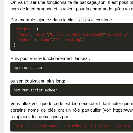
On va utiliser une fonctionnalité de package.json. Il est possib
nom de la commande et la valeur pour la commande qu'on va ex
Par exemple, ajoutez dans le bloc
existant:
scripts
"scripts"
:
{
"test"
:
"echo 
\"
Error: no test specified
\"
 && exit 1"
,
"echoer"
:
"echo 
\"
It's working
\"
"
}
Puis pour voir le fonctionnement, lancez :
npm
run
echoer
ou son équivalent, plus long:
npm
run
-
script
echoer
Vous allez voir que le code est bien exécuté. Il faut noter que 
certains noms de clés ont un rôle particulier (voir https:/
remplacez les deux lignes par :
"start"
:
"./node_modules/.bin/beefy static/js/app.js:stat