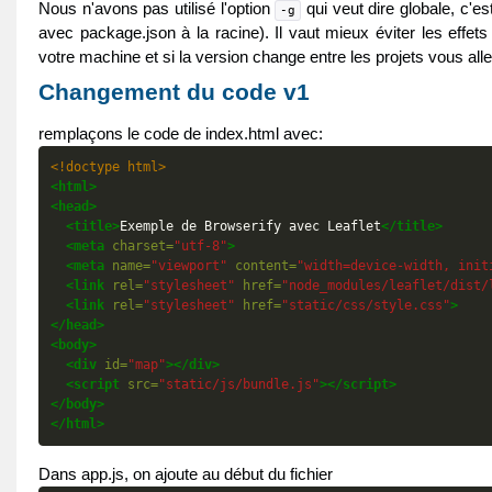
Nous n'avons pas utilisé l'option
qui veut dire globale, c'es
-g
avec package.json à la racine). Il vaut mieux éviter les effets
votre machine et si la version change entre les projets vous al
Changement du code v1
remplaçons le code de index.html avec:
<!doctype html>
<html>
<head>
<title>
Exemple de Browserify avec Leaflet
</title>
<meta
charset=
"utf-8"
>
<meta
name=
"viewport"
content=
"width=device-width, init
<link
rel=
"stylesheet"
href=
"node_modules/leaflet/dist/
<link
rel=
"stylesheet"
href=
"static/css/style.css"
>
</head>
<body>
<div
id=
"map"
></div>
<script
src=
"static/js/bundle.js"
></script>
</body>
</html>
Dans app.js, on ajoute au début du fichier