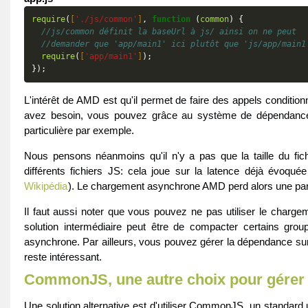
require
(
[
'./js/common'
]
,
function
(
common
)
{
//js/common définit la baseUrl à js/ ainsi on ne peut
//demander que 'app/main1' ici plutôt que 'js/app/main1
require
(
[
'app/main1'
]
);
});
L'intérêt de AMD est qu'il permet de faire des appels conditi
avez besoin, vous pouvez grâce au système de dépendances
particulière par exemple.
Nous pensons néanmoins qu'il n'y a pas que la taille du fic
différents fichiers JS: cela joue sur la latence déjà évoqu
Wikipédia
). Le chargement asynchrone AMD perd alors une parti
Il faut aussi noter que vous pouvez ne pas utiliser le char
solution intermédiaire peut être de compacter certains gro
asynchrone. Par ailleurs, vous pouvez gérer la dépendance s
reste intéressant.
CommonJS, une autre choix pour gérer
Une solution alternative est d'utiliser CommonJS, un standard