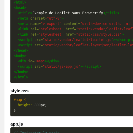
<html>
<head>
<title>
Exemple de Leaflet sans Browserify
</title>
<meta
charset=
"utf-8"
>
<meta
name=
"viewport"
content=
"width=device-width, init
<link
rel=
"stylesheet"
href=
"static/vendor/leaflet/leaf
<link
rel=
"stylesheet"
href=
"static/css/style.css"
>
<script
src=
"static/vendor/leaflet/leaflet.js"
></script
<script
src=
"static/vendor/leaflet-layerjson/leaflet-la
</head>
<body>
<div
id=
"map"
></div>
<script
src=
"static/js/app.js"
></script>
</body>
</html>
style.css
#map {
height:
800
px
;
}
app.js