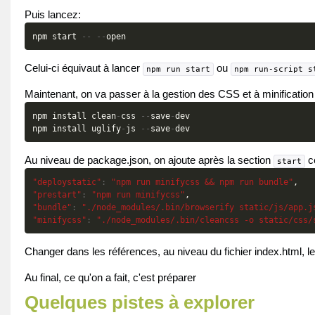
Puis lancez:
npm
start
--
--
open
Celui-ci équivaut à lancer
ou
npm run start
npm run-script s
Maintenant, on va passer à la gestion des CSS et à minification e
npm
install
clean
-
css
--
save
-
dev
npm
install
uglify
-
js
--
save
-
dev
Au niveau de package.json, on ajoute après la section
ce
start
"deploystatic"
:
"npm run minifycss && npm run bundle"
,
"prestart"
:
"npm run minifycss"
,
"bundle"
:
"./node_modules/.bin/browserify static/js/app.j
"minifycss"
:
"./node_modules/.bin/cleancss -o static/css/
Changer dans les références, au niveau du fichier index.html, l
Au final, ce qu'on a fait, c'est préparer
Quelques pistes à explorer