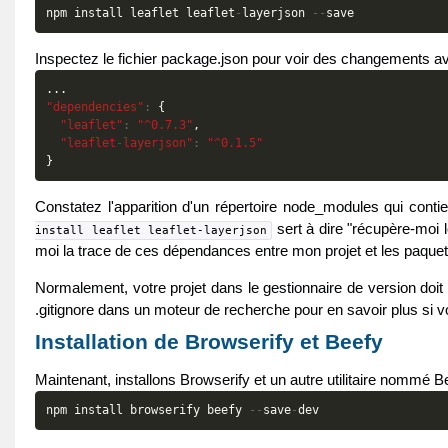
npm
install
leaflet
leaflet
-
layerjson
--
save
Inspectez le fichier package.json pour voir des changements avec
...
"dependencies"
:
{
"leaflet"
:
"^0.7.3"
,
"leaflet-layerjson"
:
"^0.1.5"
}
Constatez l'apparition d'un répertoire node_modules qui cont
sert à dire "récupère-moi le
install leaflet leaflet-layerjson
moi la trace de ces dépendances entre mon projet et les paquets
Normalement, votre projet dans le gestionnaire de version doit 
.gitignore dans un moteur de recherche pour en savoir plus si vo
Installation de Browserify et Beefy
Maintenant, installons Browserify et un autre utilitaire nommé B
npm
install
browserify
beefy
--
save
-
dev