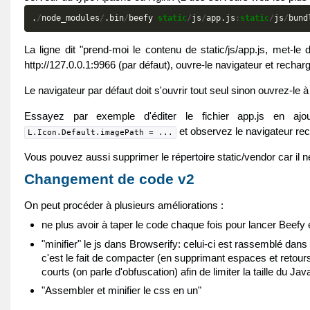
.
/
node_modules
/
.
bin
/
beefy
static
/
js
/
app
.
js
:
static
/
js
/
bund
La ligne dit "prend-moi le contenu de static/js/app.js, met-le 
http://127.0.0.1:9966 (par défaut), ouvre-le navigateur et recha
Le navigateur par défaut doit s'ouvrir tout seul sinon ouvrez-le à
Essayez par exemple d'éditer le fichier app.js en ajouta
et observez le navigateur rec
L.Icon.Default.imagePath = ...
Vous pouvez aussi supprimer le répertoire static/vendor car il n
Changement de code v2
On peut procéder à plusieurs améliorations :
ne plus avoir à taper le code chaque fois pour lancer Beefy 
"minifier" le js dans Browserify: celui-ci est rassemblé dans 
c'est le fait de compacter (en supprimant espaces et retours
courts (on parle d'obfuscation) afin de limiter la taille du J
"Assembler et minifier le css en un"