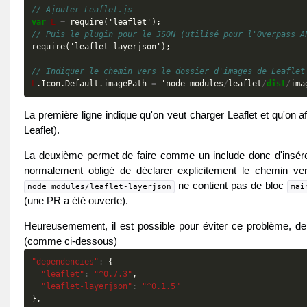
// Ajouter Leaflet.js
var
L
=
require
('
leaflet
');
// Puis le plugin pour le JSON (utilisé pour l'Overpass A
require
('
leaflet
-
layerjson
');
// Indiquer le chemin vers le dossier d'images de Leaflet
L
.
Icon
.
Default
.
imagePath
=
'
node_modules
/
leaflet
/
dist
/
ima
La première ligne indique qu'on veut charger Leaflet et qu'on af
Leaflet).
La deuxième permet de faire comme un include donc d'insérer l
normalement obligé de déclarer explicitement le chemin ver
ne contient pas de bloc
node_modules/leaflet-layerjson
mai
(une PR a été ouverte).
Heureusemement, il est possible pour éviter ce problème, de 
(comme ci-dessous)
"dependencies"
:
{
"leaflet"
:
"^0.7.3"
,
"leaflet-layerjson"
:
"^0.1.5"
},