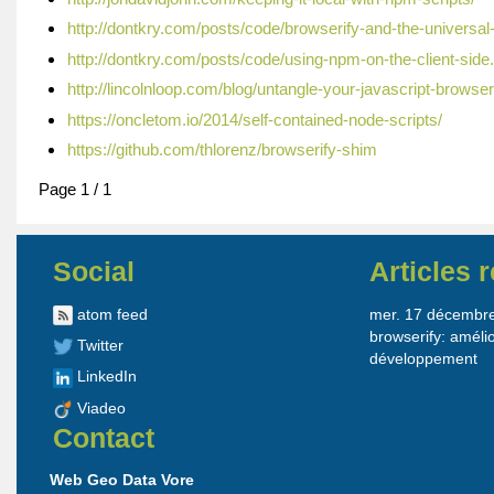
http://dontkry.com/posts/code/browserify-and-the-universal-
http://dontkry.com/posts/code/using-npm-on-the-client-side
http://lincolnloop.com/blog/untangle-your-javascript-browseri
https://oncletom.io/2014/self-contained-node-scripts/
https://github.com/thlorenz/browserify-shim
Page 1 / 1
Social
Articles 
atom feed
mer. 17 décembre 
browserify: améli
Twitter
développement
LinkedIn
Viadeo
Contact
Web Geo Data Vore