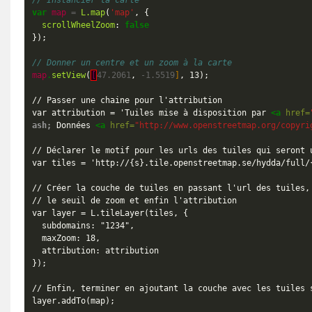
// Instancier la carte 
var
map
=
L.map
(
'map'
,
{
scrollWheelZoom
:
false
});
// Donner un centre et un zoom à la carte
map
.
setView
(
[
47.2061
,
-
1.5519
]
, 13);

// Passer une chaine pour l'attribution

var attribution = 'Tuiles mise à disposition par 
<a
href=
ash;
 Données 
<a
href=
"http://www.openstreetmap.org/copyri
// Déclarer le motif pour les urls des tuiles qui seront u
var tiles = 'http://{s}.tile.openstreetmap.se/hydda/full/{
// Créer la couche de tuiles en passant l'url des tuiles, 
// le seuil de zoom et enfin l'attribution

var layer = L.tileLayer(tiles, {

  subdomains: "1234",

  maxZoom: 18,

  attribution: attribution

});

// Enfin, terminer en ajoutant la couche avec les tuiles s
layer.addTo(map);
