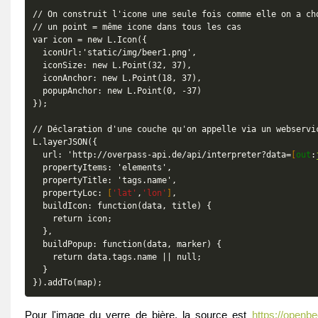
// On construit l'icone une seule fois comme elle on a cho
// un point = même icone dans tous les cas

var icon = new L.Icon({

  iconUrl:'static/img/beer1.png',

  iconSize: new L.Point(32, 37),

  iconAnchor: new L.Point(18, 37),

  popupAnchor: new L.Point(0, -37)

});

// Déclaration d'une couche qu'on appelle via un webservic
L.layerJSON({

  url: 'http://overpass-api.de/api/interpreter?data=
[
out
:
  propertyItems: 'elements',

  propertyTitle: 'tags.name',

  propertyLoc: 
[
'lat'
,
'lon'
]
,

  buildIcon: function(data, title) {

    return icon;

  },

  buildPopup: function(data, marker) {

    return data.tags.name || null;

  }

Pour l'image du verre de bière, la source est
https://openb