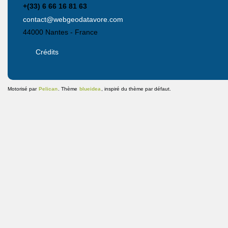
+(33) 6 66 16 81 63
contact@webgeodatavore.com
44000
Nantes
-
France
Crédits
Motorisé par
Pelican
. Thème
blueidea
, inspiré du thème par défaut.