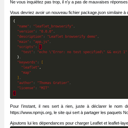
Ne vous inquiétez pas trop, il n'y a pas de mauvaises réponses
Vous devriez avoir un nouveau fichier package.json similaire à 
{
"name"
:
"leaflet_browserify"
,
"version"
:
"0.0.0"
,
"description"
:
"Leaflet browserify demo"
,
"main"
:
"app.js"
,
"scripts"
:
{
"test"
:
"echo \"Error: no test specified\" && exit 1"
}
,
"keywords"
:
[
"leaflet"
,
"map"
]
,
"author"
:
"Thomas Gratier"
,
"license"
:
"MIT"
}
Pour l'instant, il nes sert à rien, juste à déclarer le nom 
https://www.npmjs.org, le site qui sert à partager les paquets N
Ajoutons lui les dépendances pour charger Leaflet et leaflet-lay