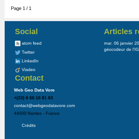
Page 1 / 1
Social
Articles 
atom feed
mar. 06 janvier 2
géocodeur de l'I
Twitter
LinkedIn
Viadeo
Contact
Web Geo Data Vore
+(33) 6 66 16 81 63
contact@webgeodatavore.com
44000
Nantes
-
France
Crédits